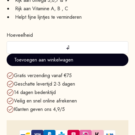
Rijk aan omega 3,6,7 & 9
Rijk aan Vitamine A, B , C
Helpt fijne lijntjes te verminderen
Hoeveelheid
+
-
Gratis verzending vanaf €75
Geschatte levertijd 2-3 dagen
14 dagen bedenktijd
Veilig en snel online afrekenen
Klanten geven ons 4,9/5